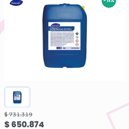
-
11
%
$ 731.319
$ 650.874