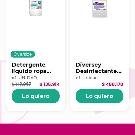
Oversize
Detergente
Diversey
liquido ropa
Desinfectante
blancox pro
Suma Eden 5 Lt
x
1
UNIDAD
x
1
Unidad
floral 20lt
$ 143.067
$ 135.914
$ 488.178
100340258
Lo quiero
Lo quiero