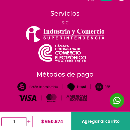
Servicios
SIC
Métodos de pago
$ 650.874
Agregar al carrito
©
2026
tiendahoreca.co |
Todos los derechos reservados
- Desarrollado por
e-me.co