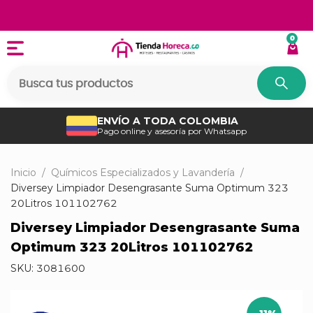
0
ENVÍO A TODA COLOMBIA
Pago online y asesoría por Whatsapp
Inicio
/
Químicos Especializados y Lavandería
/
Diversey Limpiador Desengrasante Suma Optimum 323
20Litros 101102762
Diversey Limpiador Desengrasante Suma
Optimum 323 20Litros 101102762
SKU:
3081600