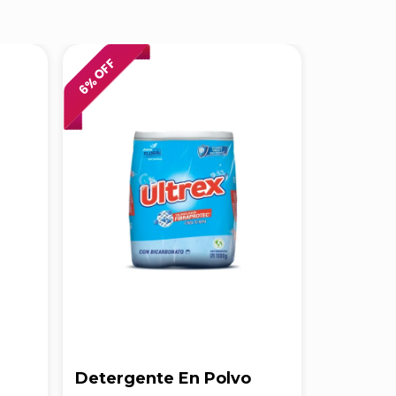
% OFF
% OFF
6
6
Detergente En Polvo
Deterge