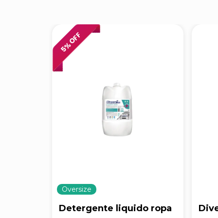
% OFF
5
Oversize
Detergente liquido ropa
Div