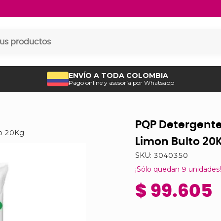
ENVÍO A TODA COLOMBIA
Pago online y asesoría por Whatsapp
PQP Detergente 
to 20Kg
Limon Bulto 20
SKU:
3040350
¡Sólo quedan
9
unidades!
$ 99.605