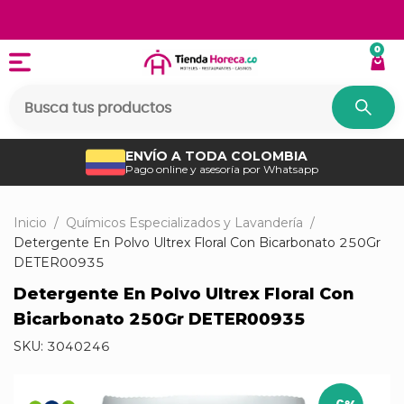
0
ENVÍO A TODA COLOMBIA
Pago online y asesoría por Whatsapp
Inicio
/
Químicos Especializados y Lavandería
/
Detergente En Polvo Ultrex Floral Con Bicarbonato 250Gr
DETER00935
Detergente En Polvo Ultrex Floral Con
Bicarbonato 250Gr DETER00935
SKU:
3040246