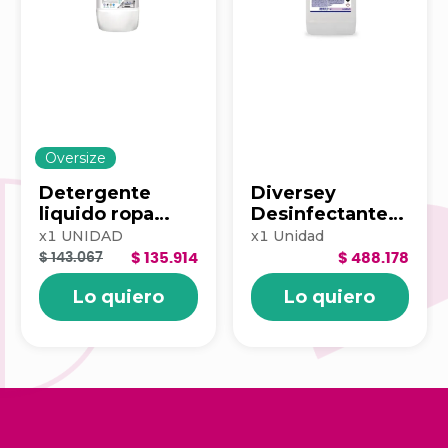
Oversize
Detergente
Diversey
liquido ropa
Desinfectante
blancox pro
Suma Eden 5 Lt
x
1
UNIDAD
x
1
Unidad
floral 20lt
$ 143.067
$ 135.914
$ 488.178
100340258
Lo quiero
Lo quiero