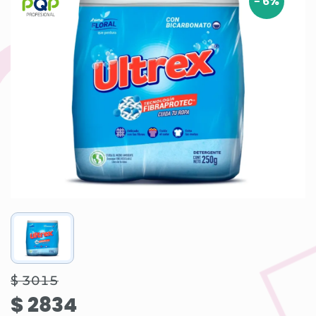
-
6
%
$ 3015
$ 2834