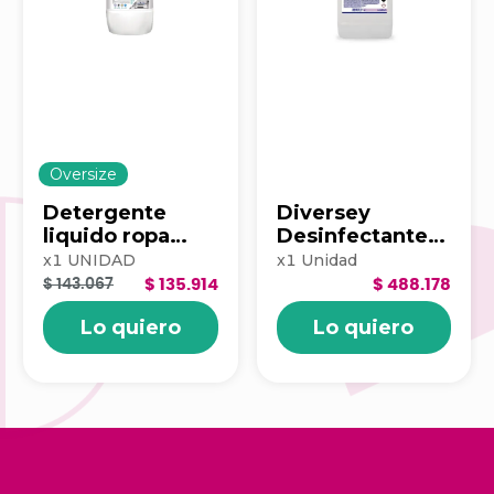
Oversize
Detergente
Diversey
liquido ropa
Desinfectante
blancox pro
Suma Eden 5 Lt
x
1
UNIDAD
x
1
Unidad
floral 20lt
$ 143.067
$ 135.914
$ 488.178
100340258
Lo quiero
Lo quiero