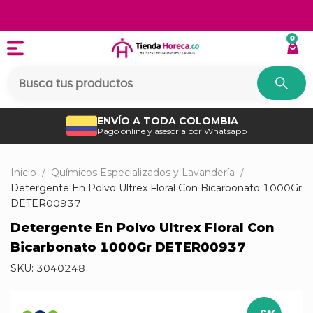
0
ENVÍO A TODA COLOMBIA
Pago online y asesoría por Whatsapp
Inicio
/
Químicos Especializados y Lavandería
/
Detergente En Polvo Ultrex Floral Con Bicarbonato 1000Gr
DETER00937
Detergente En Polvo Ultrex Floral Con
Bicarbonato 1000Gr DETER00937
SKU:
3040248