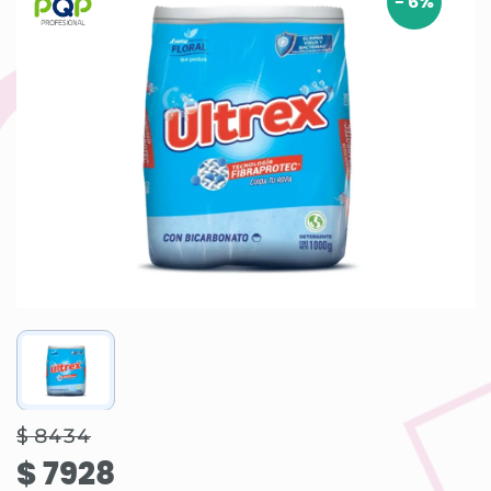
-
6
%
$ 8434
$ 7928