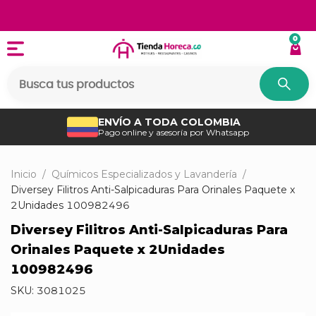
0
ENVÍO A TODA COLOMBIA
Pago online y asesoría por Whatsapp
Inicio
/
Químicos Especializados y Lavandería
/
Diversey Filitros Anti-Salpicaduras Para Orinales Paquete x
2Unidades 100982496
Diversey Filitros Anti-Salpicaduras Para
Orinales Paquete x 2Unidades
100982496
SKU:
3081025