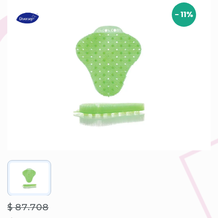
-
11
%
$ 87.708