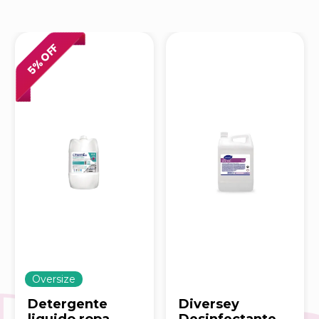
% OFF
5
Oversize
Detergente
Diversey