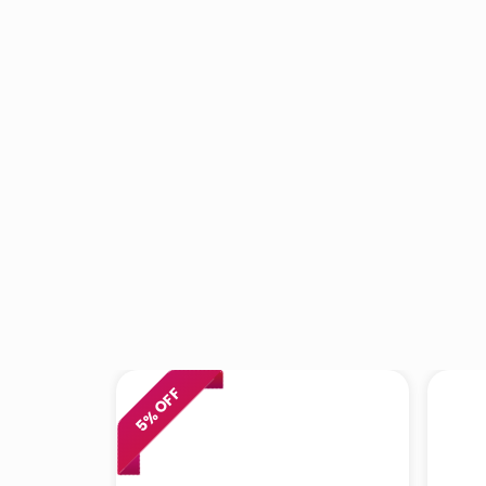
% OFF
5