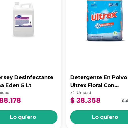
ersey Desinfectante
Detergente En Polvo
a Eden 5 Lt
Ultrex Floral Con
idad
x
1
Unidad
Bicarbonato 5000Gr
88.178
$ 38.358
DETER00939
$ 
Lo quiero
Lo quiero