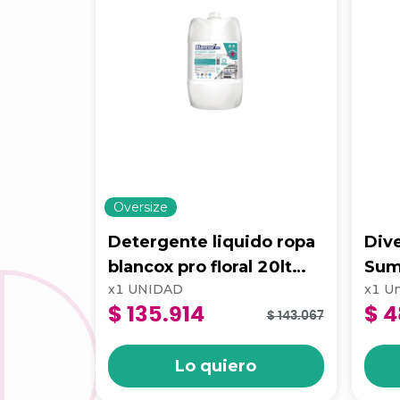
Oversize
Detergente liquido ropa
Div
blancox pro floral 20lt
Sum
x
1
UNIDAD
x
1
Un
100340258
$ 135.914
$ 4
$ 143.067
Lo quiero