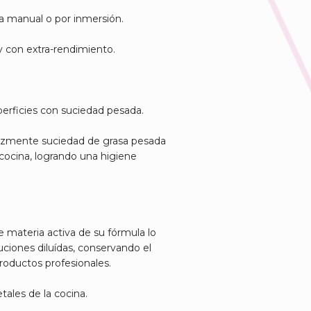
a manual o por inmersión.
y con extra-rendimiento.
erficies con suciedad pesada.
azmente suciedad de grasa pesada
a cocina, logrando una higiene
e materia activa de su fórmula lo
uciones diluídas, conservando el
roductos profesionales.
etales de la cocina.