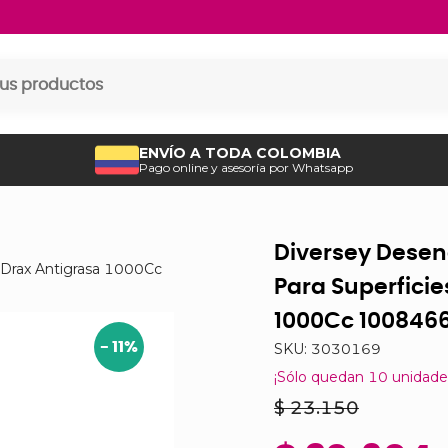
ENVÍO A TODA COLOMBIA
Pago online y asesoría por Whatsapp
Diversey Desen
 Drax Antigrasa 1000Cc
Para Superficie
1000Cc 100846
-
11
%
SKU:
3030169
¡Sólo quedan
10
unidade
$ 23.150