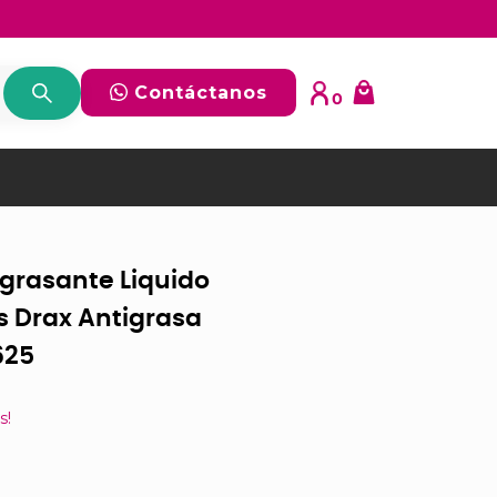
Contáctanos
0
grasante Liquido
s Drax Antigrasa
625
s!