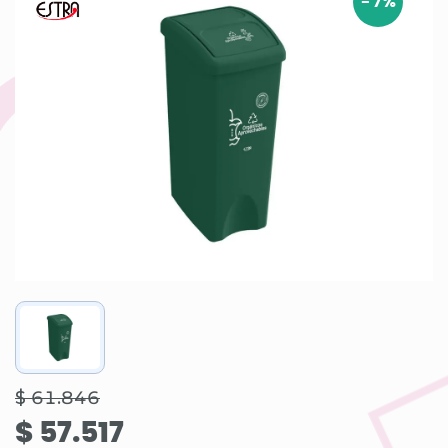
-
7
%
$ 61.846
$ 57.517