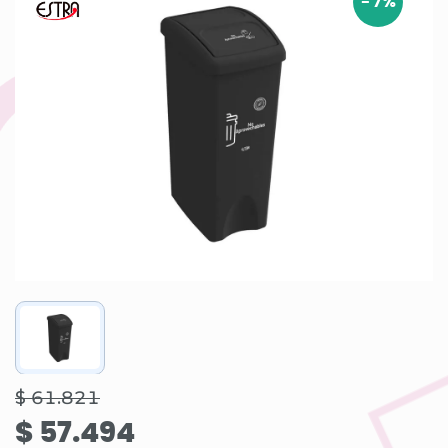
-
7
%
$ 61.821
$ 57.494