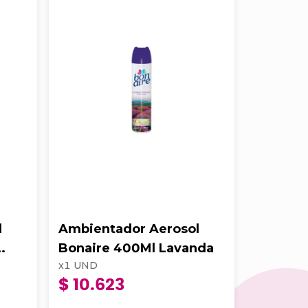
l
Ambientador Aerosol
DESEN
Bonaire 400Ml Lavanda
HORNOS
x
1
UND
x
1
UND
CON A
$ 10.623
$ 22.4
500Cc 