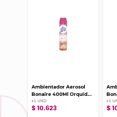
Ambientador Aerosol
Amb
Bonaire 400Ml Orquidea
Bon
x
1
UND
x
1
U
De Los Andes Floral
Rojo
$ 10.623
$ 1