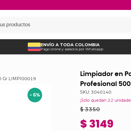
ENVÍO A TODA COLOMBIA
Pago online y asesoría por Whatsapp
Limpiador en P
00 Gr LIMPI00019
Profesional 500
SKU:
3040140
-
6
%
¡Sólo quedan
22
unidade
$ 3350
$ 3149