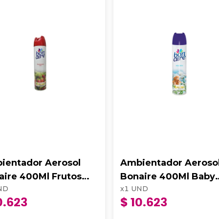
ientador Aerosol
Ambientador Aeroso
aire 400Ml Frutos
Bonaire 400Ml Baby
ND
x
1
UND
s Mora Silvestres
Fresh
0.623
$ 10.623