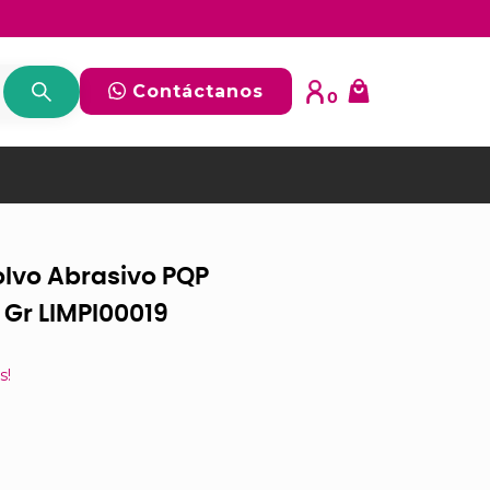
Contáctanos
0
olvo Abrasivo PQP
 Gr LIMPI00019
s!