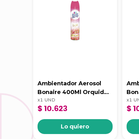
Ambientador Aerosol
Amb
Bonaire 400Ml Orquidea
Bon
x
1
UND
x
1
U
De Los Andes Floral
Rojo
$ 10.623
$ 1
Lo quiero