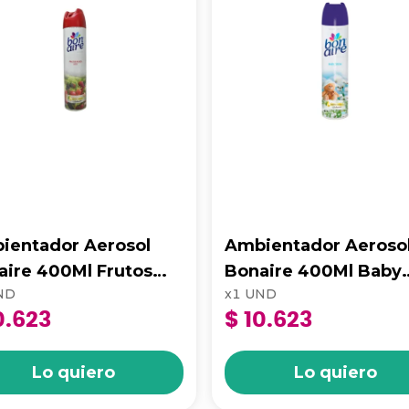
ientador Aerosol
Ambientador Aeroso
aire 400Ml Frutos
Bonaire 400Ml Baby
ND
x
1
UND
s Mora Silvestres
Fresh
0.623
$ 10.623
Lo quiero
Lo quiero