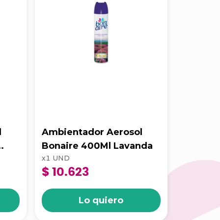
l
Ambientador Aerosol
DESEN
Bonaire 400Ml Lavanda
HORNOS
x
1
UND
x
1
UND
CON A
$ 10.623
$ 22.4
500Cc 
Lo quiero