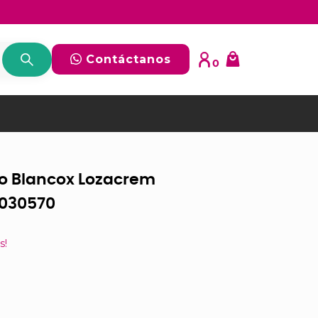
Contáctanos
0
do Blancox Lozacrem
0030570
s!