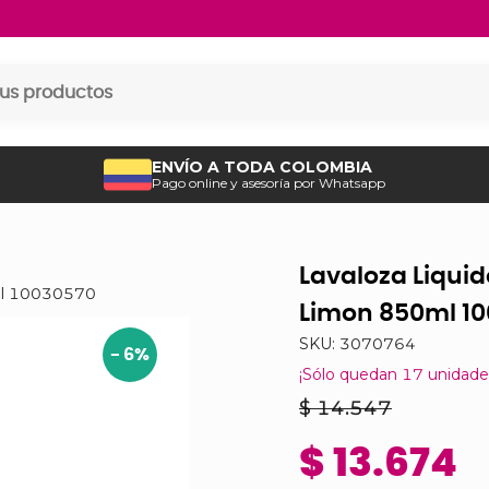
ENVÍO A TODA COLOMBIA
Pago online y asesoría por Whatsapp
Lavaloza Liqui
ml 10030570
Limon 850ml 1
SKU:
3070764
-
6
%
¡Sólo quedan
17
unidade
$ 14.547
$ 13.674