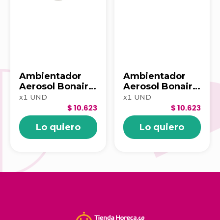
Ambientador
Ambientador
Aerosol Bonaire
Aerosol Bonaire
400Ml Orquidea
400Ml Frutos
x
1
UND
x
1
UND
De Los Andes
Rojos Mora
$ 10.623
$ 10.623
Floral
Silvestres
Lo quiero
Lo quiero