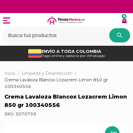
0
ENVÍO A TODA COLOMBIA
Pago online y asesoría por Whatsapp
Inicio
/
Limpieza y Desinfección
/
Crema Lavaloza Blancox Lozacrem Limon 850 gr
100340556
Crema Lavaloza Blancox Lozacrem Limon
850 gr 100340556
SKU:
3070759