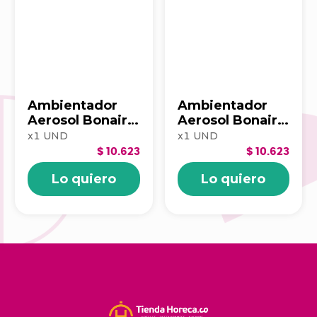
Ambientador
Ambientador
Aerosol Bonaire
Aerosol Bonaire
400Ml Orquidea
400Ml Frutos
x
1
UND
x
1
UND
De Los Andes
Rojos Mora
$ 10.623
$ 10.623
Floral
Silvestres
Lo quiero
Lo quiero