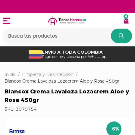
0
ENVÍO A TODA COLOMBIA
Pago online y asesoría por Whatsapp
Inicio
/
Limpieza y Desinfección
/
Blancox Crema Lavaloza Lozacrem Aloe y Rosa 450gr
Blancox Crema Lavaloza Lozacrem Aloe y
Rosa 450gr
SKU:
3070754
-
6
%