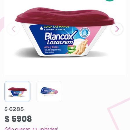
$ 6285
$ 5908
¡Sólo quedan
33
unidades!