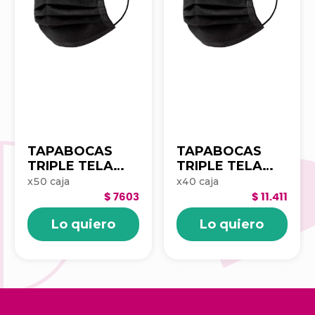
TAPABOCAS
TAPABOCAS
TRIPLE TELA
TRIPLE TELA
NEGRO CLAY
NEGRO CLAY
x
50
caja
x
40
caja
CAJAX50UND
EMPAQUE
$ 7603
$ 11.411
3010407
INDIVIDUAL
Lo quiero
Lo quiero
CAJAX50UND
3011037