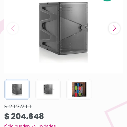
$ 217.711
$ 204.648
¡Sólo quedan
25
unidades!