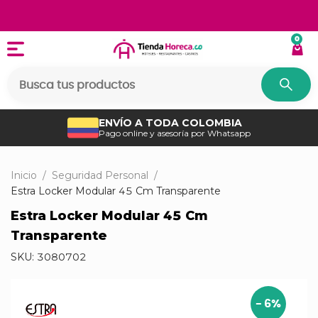
0
ENVÍO A TODA COLOMBIA
Pago online y asesoría por Whatsapp
Inicio
/
Seguridad Personal
/
Estra Locker Modular 45 Cm Transparente
Estra Locker Modular 45 Cm
Transparente
SKU:
3080702
-
6
%