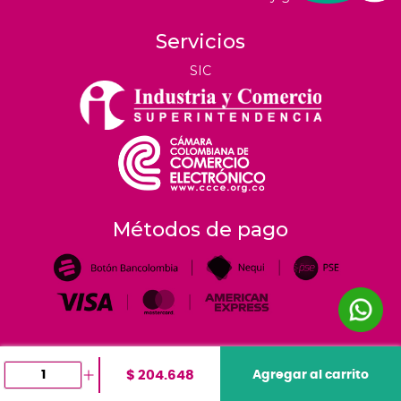
Servicios
SIC
Métodos de pago
$ 204.648
Agregar al carrito
©
2026
tiendahoreca.co |
Todos los derechos reservados
- Desarrollado por
e-me.co