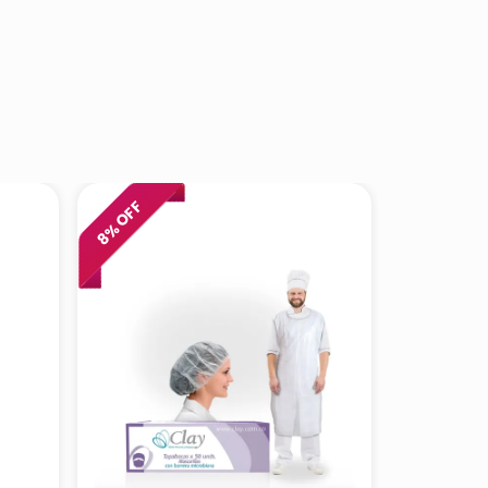
% OFF
8