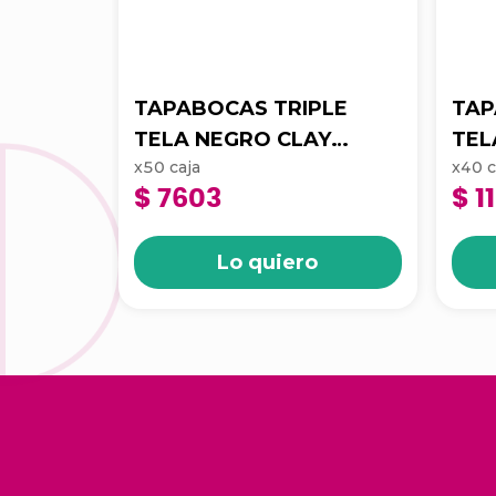
TAPABOCAS TRIPLE
TAP
TELA NEGRO CLAY
TEL
x
50
caja
x
40
c
CAJAX50UND 3010407
EMP
$ 7603
$ 11
CAJ
Lo quiero