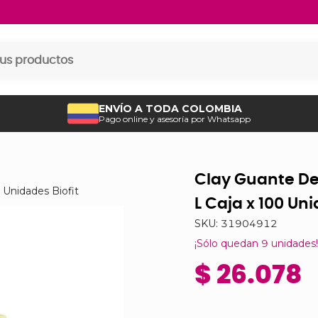
ENVÍO A TODA COLOMBIA
Pago online y asesoría por Whatsapp
Clay Guante De 
 Unidades Biofit
L Caja x 100 Uni
SKU:
31904912
¡Sólo quedan
9
unidades!
$ 26.078