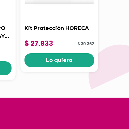
RO
Kit Protección HORECA
Delantal
AY
Paqx10
$ 27.933
$ 30.362
$ 765
Lo quiero