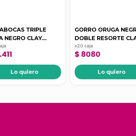
ABOCAS TRIPLE
GORRO ORUGA NEG
A NEGRO CLAY
DOBLE RESORTE CL
aja
x
20
caja
AQUE INDIVIDUAL
PAQX 20UND
.411
$ 8080
AX50UND 3011037
PT3011354
Lo quiero
Lo quiero