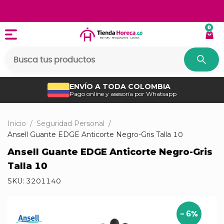
0
ENVÍO A TODA COLOMBIA
Pago online y asesoría por Whatsapp
Inicio
/
Seguridad Personal
/
Ansell Guante EDGE Anticorte Negro-Gris Talla 10
Ansell Guante EDGE Anticorte Negro-Gris
Talla 10
SKU:
3201140
-
6
%