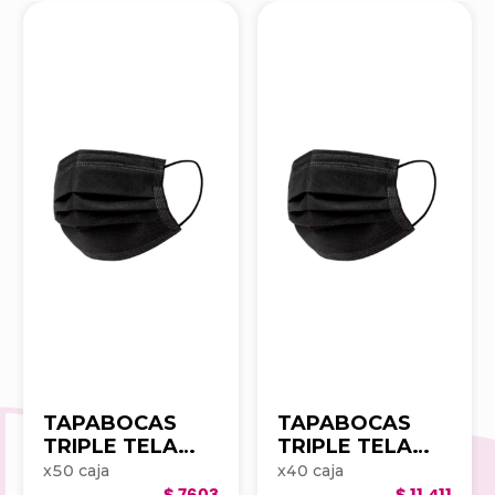
TAPABOCAS
TAPABOCAS
TRIPLE TELA
TRIPLE TELA
NEGRO CLAY
NEGRO CLAY
x
50
caja
x
40
caja
CAJAX50UND
EMPAQUE