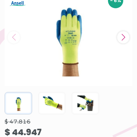
-
6
%
$ 47.816
$ 44.947