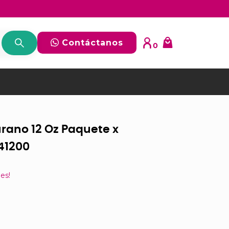
Contáctanos
0
rano 12 Oz Paquete x
41200
es!