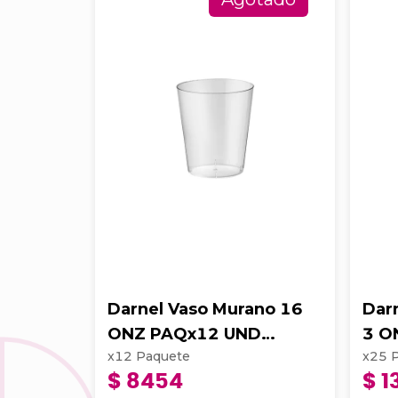
Darnel Vaso Murano 16
Dar
ONZ PAQx12 UND
3 O
x
12
Paquete
x
25
D641600
D68
$ 8454
$ 1