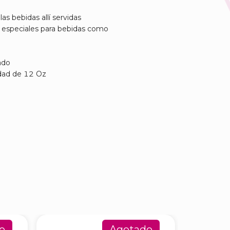
s bebidas allí servidas
s especiales para bebidas como
ado
dad de 12 Oz
o
Agotado