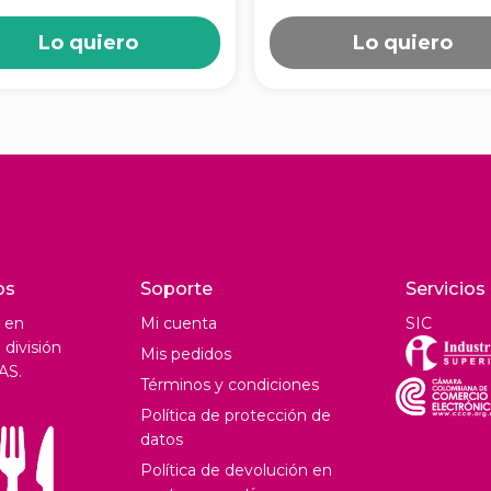
D200501
Lo quiero
Lo quiero
os
Soporte
Servicios
 en
Mi cuenta
SIC
división
Mis pedidos
AS.
Términos y condiciones
Política de protección de
datos
Política de devolución en