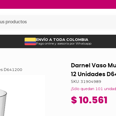
ENVÍO A TODA COLOMBIA
Pago online y asesoría por Whatsapp
Darnel Vaso Mu
des D641200
12 Unidades D6
SKU:
31904989
¡Sólo quedan
101
unidad
$ 10.561