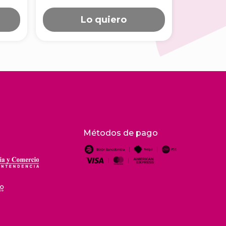
D2150101
D2001
Lo quiero
Métodos de pago