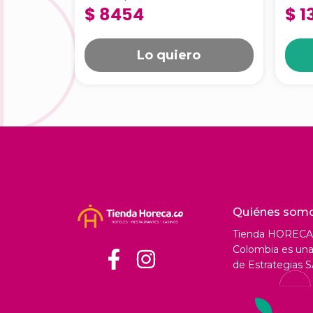
$ 8454
$ 1
Lo quiero
Quiénes som
Tienda HORECA
Colombia es una 
de Estrategias S