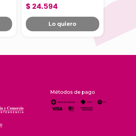
$ 24.594
$ 64.
Paquete x 500 Und
Paquete
D2150101
D2017
Lo quiero
Métodos de pago