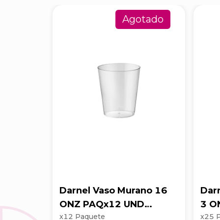
Agotado
Darnel Vaso Murano 16
Dar
ONZ PAQx12 UND
3 O
x
12
Paquete
x
25
D641600
D68