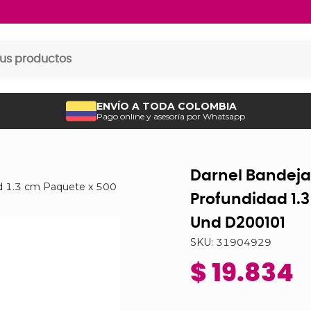
ENVÍO A TODA COLOMBIA
Pago online y asesoría por Whatsapp
Darnel Bandej
d 1.3 cm Paquete x 500
Profundidad 1.
Und D200101
SKU:
31904929
$ 19.834