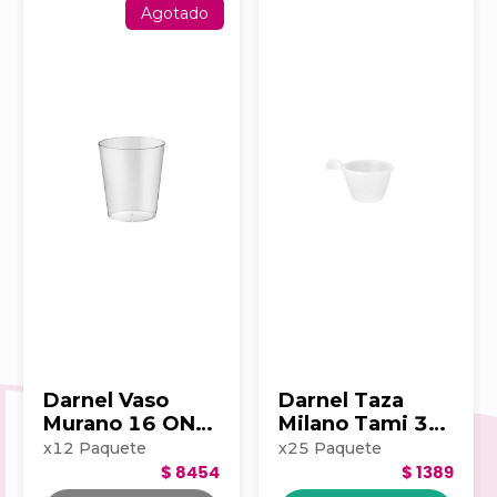
Agotado
Darnel Vaso
Darnel Taza
Murano 16 ONZ
Milano Tami 3
PAQx12 UND
ONZ PAQx25
x
12
Paquete
x
25
Paquete
D641600
UND D680302
$ 8454
$ 1389