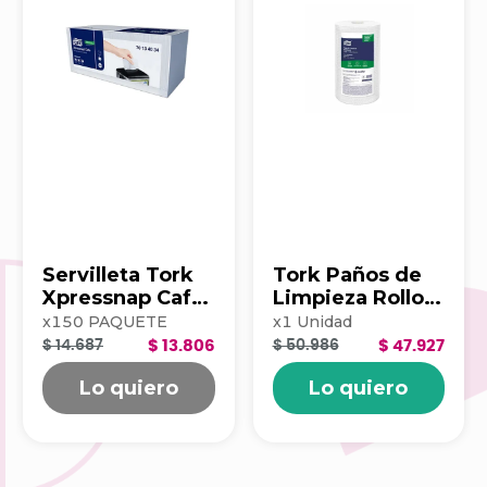
Servilleta Tork
Tork Paños de
Xpressnap Cafe
Limpieza Rollo x
500hj Blanca
100 203390
x
150
PAQUETE
x
1
Unidad
202223
$ 14.687
$ 13.806
$ 50.986
$ 47.927
Lo quiero
Lo quiero