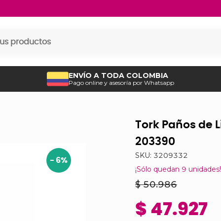
ENVÍO A TODA COLOMBIA
Pago online y asesoría por Whatsapp
Tork Paños de L
203390
SKU:
3209332
-
6
%
¡Sólo quedan
9
unidades!
$ 50.986
$ 47.927