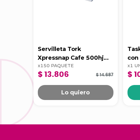
Servilleta Tork
Tas
Xpressnap Cafe 500hj
con
x
150
PAQUETE
x
1
U
Blanca 202223
Supe
$ 13.806
$ 1
$ 14.687
Lo quiero