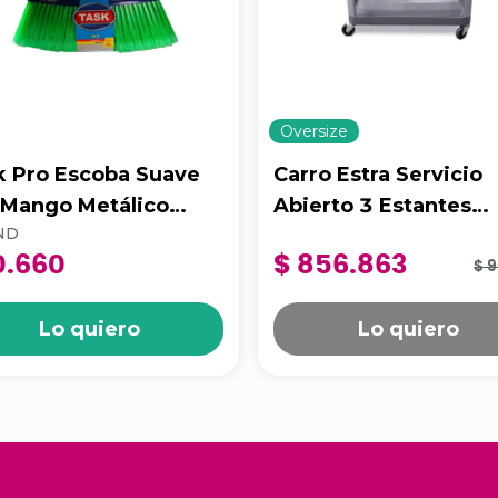
Oversize
k Pro Escoba Suave
Carro Estra Servicio
 Mango Metálico
Abierto 3 Estantes
ND
r Dalia
Mediano Gris
0.660
$ 856.863
$ 9
Lo quiero
Lo quiero