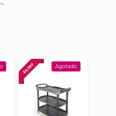
cm.
% OFF
% OFF
o
Agotado
6
6