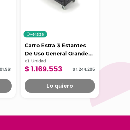
Oversize
Oversize
Carro Estra 3 Estantes
Balde E
De Uso General Grande
Escurrid
x
1
Unidad
x
1
Unidad
Negro
Amarill
$ 1.169.553
$ 386
01.961
$ 1.244.205
Lo quiero