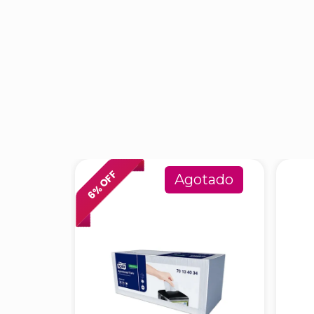
% OFF
Agotado
6