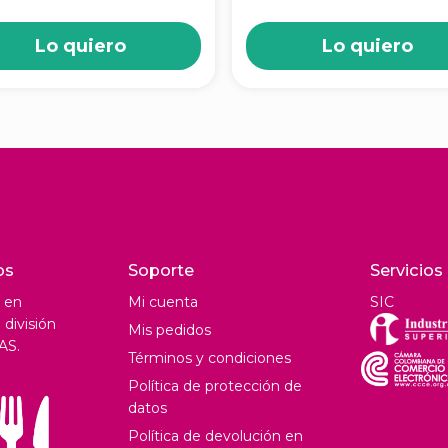
Lo quiero
Lo quiero
os
Soporte
Servicios
 en
Mi cuenta
SIC
división
Mis pedidos
AS.
Términos y condiciones
Política de protección de
datos
Política de devolución en