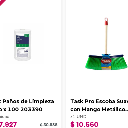
FF
k Paños de Limpieza
Task Pro Escoba Sua
lo x 100 203390
con Mango Metálico
idad
x
1
UND
Super Dalia
7.927
$ 10.660
$ 50.986