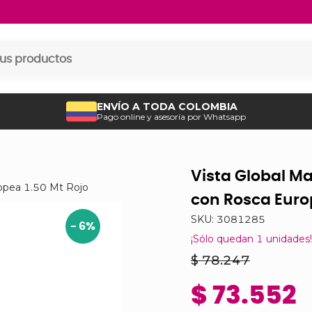
ENVÍO A TODA COLOMBIA
Pago online y asesoría por Whatsapp
Vista Global Ma
ropea 1.50 Mt Rojo
con Rosca Europ
SKU:
3081285
-
6
%
¡Sólo quedan
1
unidades!
$ 78.247
$ 73.552