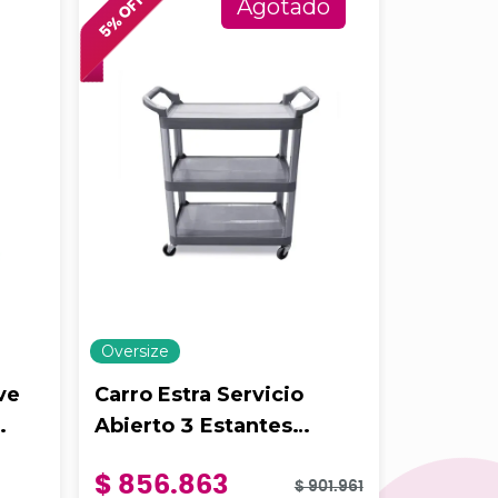
% OFF
% OFF
Agotado
5
6
Oversize
Oversize
ve
Carro Estra Servicio
Carro E
Abierto 3 Estantes
De Uso 
x
1
Unidad
Mediano Gris
Negro
$ 856.863
$ 1.16
$ 901.961