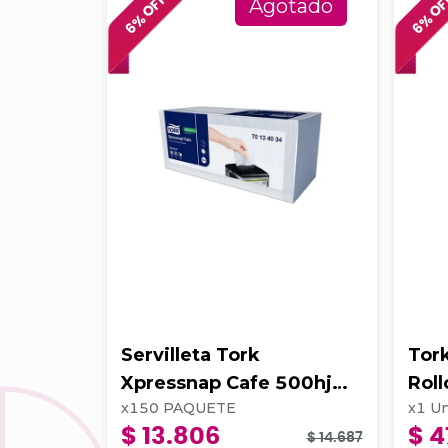
% OFF
% O
Agotado
6
6
Servilleta Tork
Tor
Xpressnap Cafe 500hj
Rol
x
150
PAQUETE
x
1
Un
Blanca 202223
$ 13.806
$ 4
$ 14.687