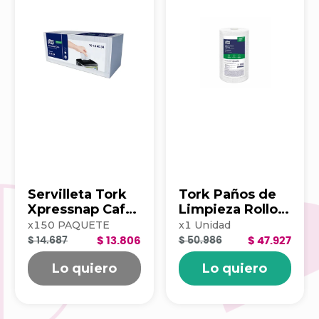
Servilleta Tork
Tork Paños de
Xpressnap Cafe
Limpieza Rollo x
500hj Blanca
100 203390
x
150
PAQUETE
x
1
Unidad
202223
$ 14.687
$ 13.806
$ 50.986
$ 47.927
Lo quiero
Lo quiero