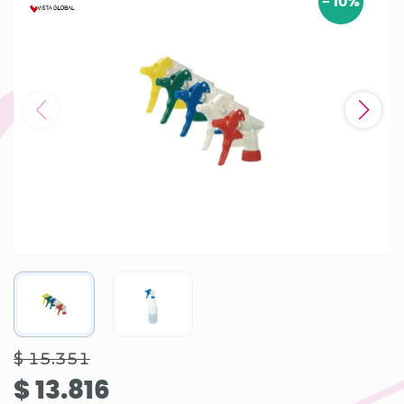
-
10
%
$ 15.351
$ 13.816