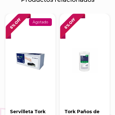
% OFF
% OFF
Agotado
6
6
Servilleta Tork
Tork Paños de