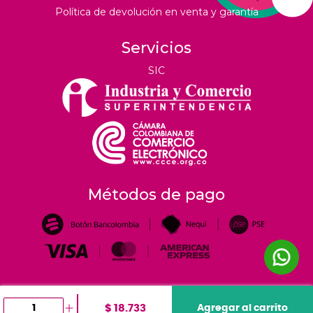
Política de devolución en venta y garantía
Servicios
SIC
Métodos de pago
$ 18.733
Agregar al carrito
©
2026
tiendahoreca.co |
Todos los derechos reservados