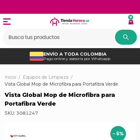
0
ENVÍO A TODA COLOMBIA
Pago online y asesoría por Whatsapp
Inicio
/
Equipos de Limpieza
/
Vista Global Mop de Microfibra para Portafibra Verde
Vista Global Mop de Microfibra para
Portafibra Verde
SKU:
3081247
-
6
%