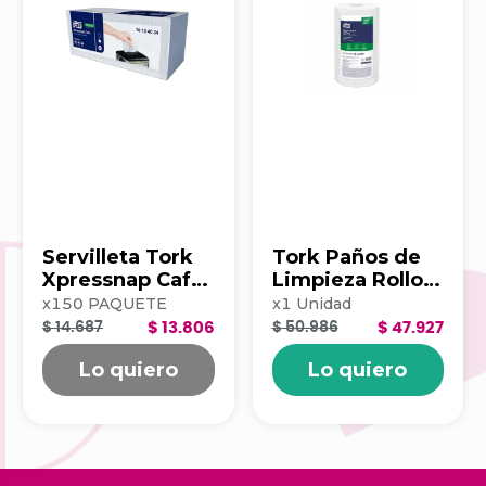
Servilleta Tork
Tork Paños de
Xpressnap Cafe
Limpieza Rollo x
500hj Blanca
100 203390
x
150
PAQUETE
x
1
Unidad
202223
$ 14.687
$ 13.806
$ 50.986
$ 47.927
Lo quiero
Lo quiero