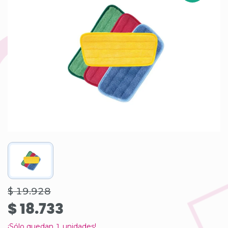
$ 19.928
$ 18.733
¡Sólo quedan
1
unidades!