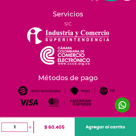
Servicios
SIC
Métodos de pago
$ 60.405
Agregar al carrito
©
2026
tiendahoreca.co |
Todos los derechos reservados
- Desarrollado por
e-me.co