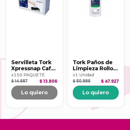
Servilleta Tork
Tork Paños de
Xpressnap Cafe
Limpieza Rollo x
500hj Blanca
100 203390
x
150
PAQUETE
x
1
Unidad
202223
$ 14.687
$ 13.806
$ 50.986
$ 47.927
Lo quiero
Lo quiero