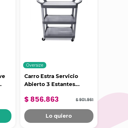
Oversize
Oversize
ve
Carro Estra Servicio
Carro E
Abierto 3 Estantes
De Uso 
x
1
Unidad
Mediano Gris
Negro
$ 856.863
$ 1.16
$ 901.961
Lo quiero