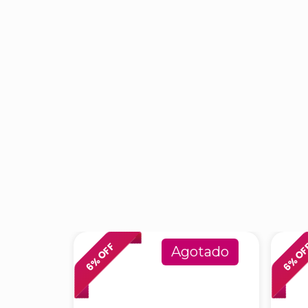
% OFF
% O
Agotado
6
6