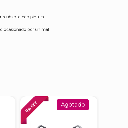
 recubierto con pintura
ño ocasionado por un mal
% OFF
% OFF
Agotado
5
6