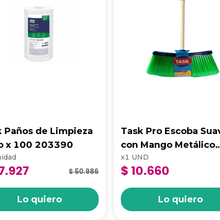
k Paños de Limpieza
Task Pro Escoba Sua
lo x 100 203390
con Mango Metálico
idad
x
1
UND
Super Dalia
7.927
$ 10.660
$ 50.986
Lo quiero
Lo quiero