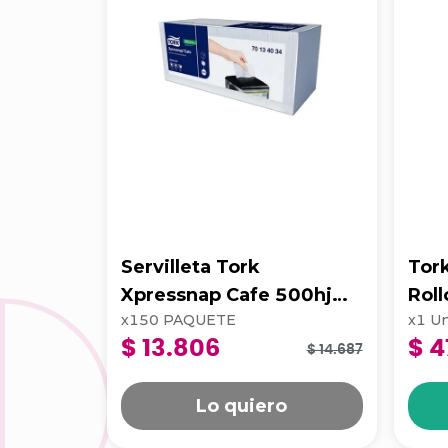
Servilleta Tork
Tor
Xpressnap Cafe 500hj
Rol
x
150
PAQUETE
x
1
Un
Blanca 202223
$ 13.806
$ 4
$ 14.687
Lo quiero