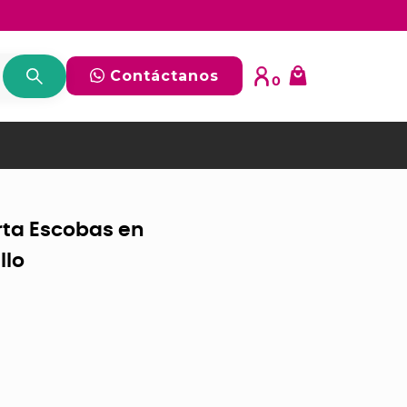
Contáctanos
0
rta Escobas en
llo