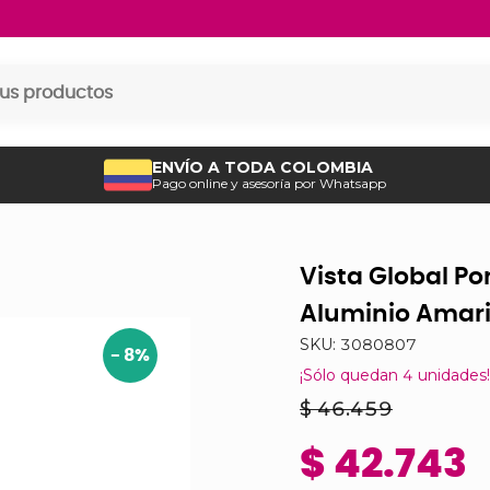
ENVÍO A TODA COLOMBIA
Pago online y asesoría por Whatsapp
Vista Global Po
Aluminio Amari
SKU:
3080807
-
8
%
¡Sólo quedan
4
unidades!
$ 46.459
$ 42.743