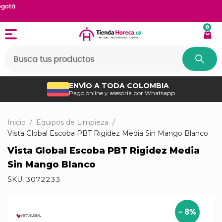
 Bogotá
0
ENVÍO A TODA COLOMBIA
Pago online y asesoría por Whatsapp
Inicio
/
Equipos de Limpieza
/
Vista Global Escoba PBT Rigidez Media Sin Mango Blanco
Vista Global Escoba PBT Rigidez Media
Sin Mango Blanco
SKU:
3072233
-
8
%