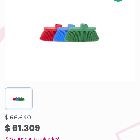
$ 66.640
$ 61.309
¡Sólo quedan
6
unidades!