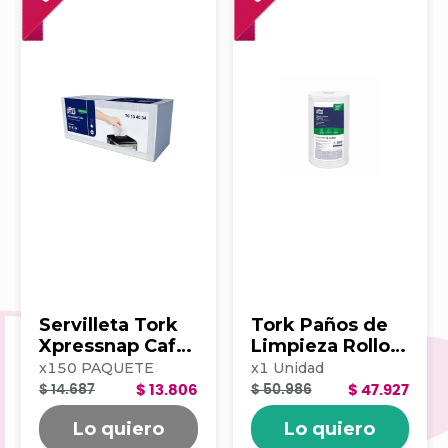
Servilleta Tork
Tork Paños de
Xpressnap Cafe
Limpieza Rollo x
500hj Blanca
100 203390
x
150
PAQUETE
x
1
Unidad
202223
$ 14.687
$ 13.806
$ 50.986
$ 47.927
Lo quiero
Lo quiero