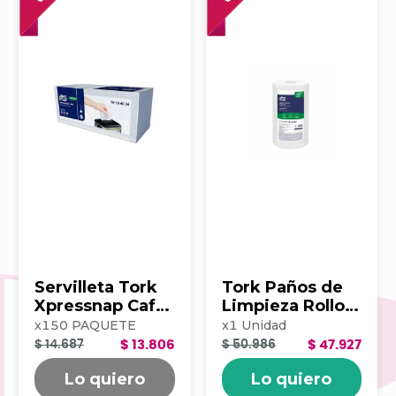
Servilleta Tork
Tork Paños de
Xpressnap Cafe
Limpieza Rollo x
500hj Blanca
100 203390
x
150
PAQUETE
x
1
Unidad
202223
$ 14.687
$ 13.806
$ 50.986
$ 47.927
Lo quiero
Lo quiero