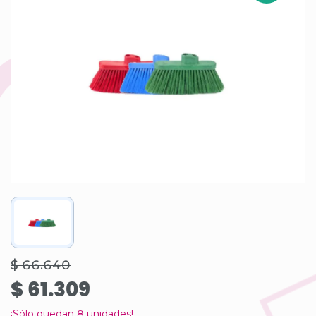
$ 66.640
$ 61.309
¡Sólo quedan
8
unidades!