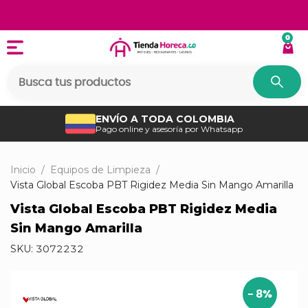
0
ENVÍO A TODA COLOMBIA
Pago online y asesoría por Whatsapp
Inicio
/
Equipos de Limpieza
/
Vista Global Escoba PBT Rigidez Media Sin Mango Amarilla
Vista Global Escoba PBT Rigidez Media
Sin Mango Amarilla
SKU:
3072232
-
8
%