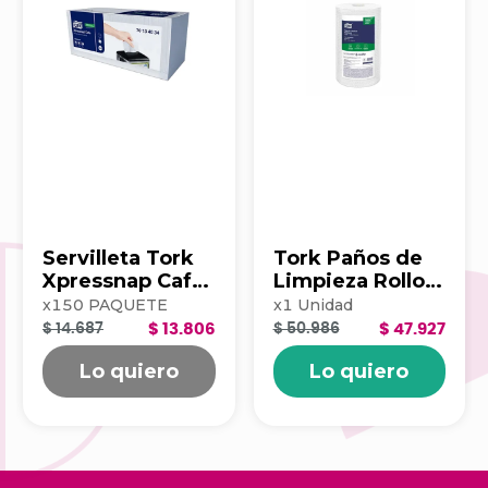
Servilleta Tork
Tork Paños de
Xpressnap Cafe
Limpieza Rollo x
500hj Blanca
100 203390
x
150
PAQUETE
x
1
Unidad
202223
$ 14.687
$ 13.806
$ 50.986
$ 47.927
Lo quiero
Lo quiero