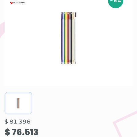
-
6
%
$ 81.396
$ 76.513