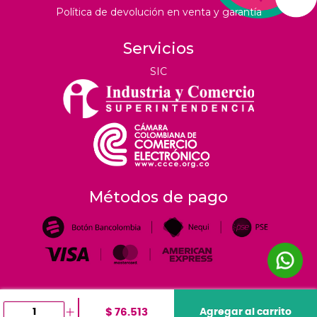
Política de devolución en venta y garantía
Servicios
SIC
Métodos de pago
$ 76.513
Agregar al carrito
©
2026
tiendahoreca.co |
Todos los derechos reservados