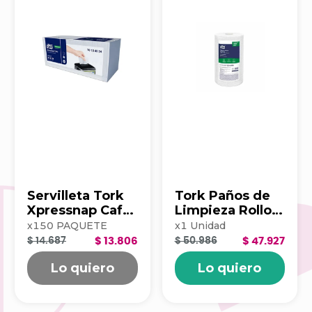
Servilleta Tork
Tork Paños de
Xpressnap Cafe
Limpieza Rollo x
500hj Blanca
100 203390
x
150
PAQUETE
x
1
Unidad
202223
$ 14.687
$ 13.806
$ 50.986
$ 47.927
Lo quiero
Lo quiero