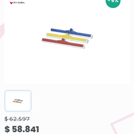
-
6
%
$ 62.597
$ 58.841