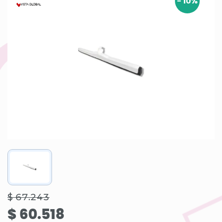
-
10
%
$ 67.243
$ 60.518