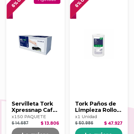
% OFF
% OFF
6
6
Servilleta Tork
Tork Paños de
Xpressnap Cafe
Limpieza Rollo x
500hj Blanca
100 203390
x
150
PAQUETE
x
1
Unidad
202223
$ 14.687
$ 13.806
$ 50.986
$ 47.927