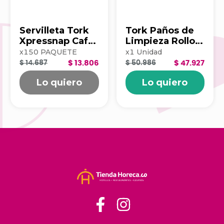
Servilleta Tork
Tork Paños de
Xpressnap Cafe
Limpieza Rollo x
500hj Blanca
100 203390
x
150
PAQUETE
x
1
Unidad
202223
$ 14.687
$ 13.806
$ 50.986
$ 47.927
Lo quiero
Lo quiero