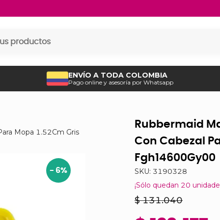
ENVÍO A TODA COLOMBIA
Pago online y asesoría por Whatsapp
Rubbermaid Man
Para Mopa 1.52Cm Gris
Con Cabezal Pa
Fgh14600Gy00
-
6
%
SKU:
3190328
¡Sólo quedan
20
unidade
$ 131.040