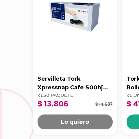
Servilleta Tork
Tor
Xpressnap Cafe 500hj
Rol
x
150
PAQUETE
x
1
Un
Blanca 202223
$ 13.806
$ 4
$ 14.687
Lo quiero