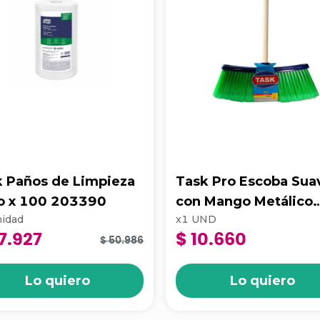
k Paños de Limpieza
Task Pro Escoba Sua
lo x 100 203390
con Mango Metálico
idad
x
1
UND
Super Dalia
7.927
$ 10.660
$ 50.986
Lo quiero
Lo quiero