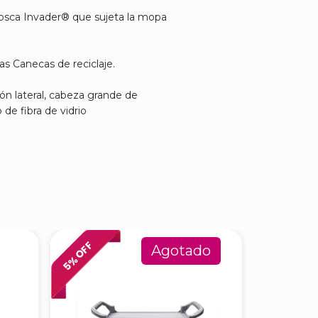
osca Invader® que sujeta la mopa
s Canecas de reciclaje.
n lateral, cabeza grande de
 de fibra de vidrio
% OFF
% OFF
Agotado
5
6