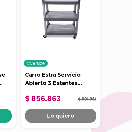
Oversize
Oversize
ve
Carro Estra Servicio
Carro E
Abierto 3 Estantes
De Uso 
x
1
Unidad
Mediano Gris
Negro
$ 856.863
$ 1.16
$ 901.961
Lo quiero