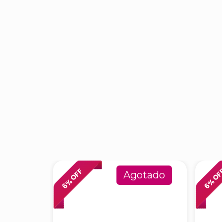
% OFF
% O
Agotado
6
6