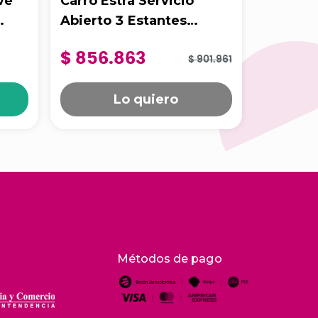
ve
Carro Estra Servicio
Carro E
Abierto 3 Estantes
De Uso 
x
1
Unidad
Mediano Gris
Negro
$ 856.863
$ 1.16
$ 901.961
Lo quiero
Métodos de pago