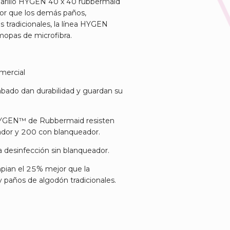
marillo HYGEN 40 x 40 rubbermaid
or que los demás paños,
s tradicionales, la línea HYGEN
mopas de microfibra.
ercial
cabado dan durabilidad y guardan su
 HYGEN™ de Rubbermaid resisten
ador y 200 con blanqueador.
a desinfección sin blanqueador.
pian el 25% mejor que la
y paños de algodón tradicionales.