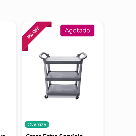
% OFF
% OFF
Agotado
5
6
Oversize
Oversize