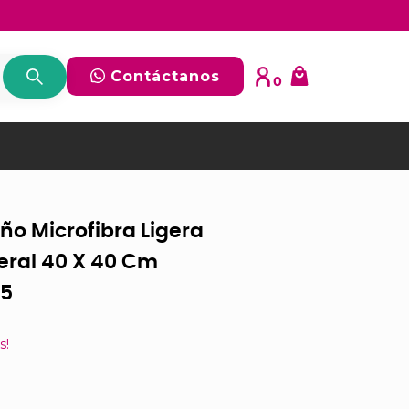
Contáctanos
0
o Microfibra Ligera
ral 40 X 40 Cm
85
s!