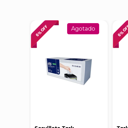
% OFF
% O
Agotado
6
6