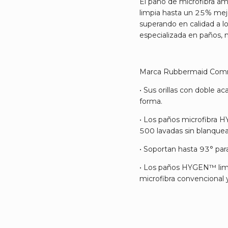
El paño de microfibra a
limpia hasta un 25% mej
superando en calidad a lo
especializada en paños, 
Marca Rubbermaid Comm
• Sus orillas con doble a
forma.
• Los paños microfibra
500 lavadas sin blanque
• Soportan hasta 93° par
• Los paños HYGEN™ lim
microfibra convencional 