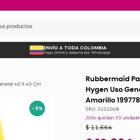
ENVÍO A TODA COLOMBIA
Pago online y asesoría por Whatsapp
Rubbermaid Pañ
eneral 40 X 40 Cm
Hygen Uso Gene
Amarillo 19977
-
6
%
SKU:
3101008
¡Sólo quedan
33
unidade
$ 11.664