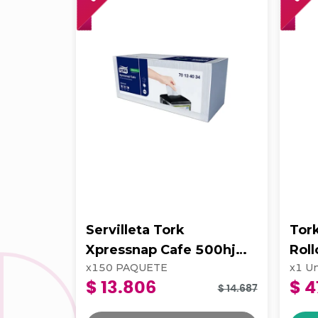
Servilleta Tork
Tor
Xpressnap Cafe 500hj
Rol
x
150
PAQUETE
x
1
Un
Blanca 202223
$ 13.806
$ 4
$ 14.687