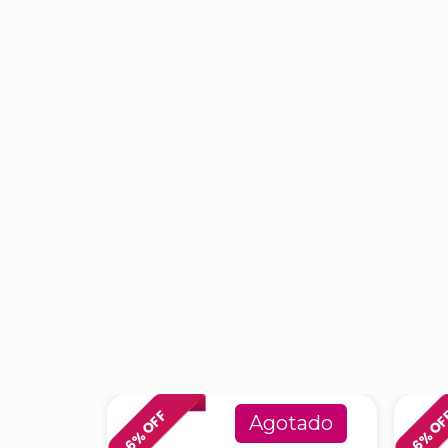
% OFF
% O
Agotado
6
6