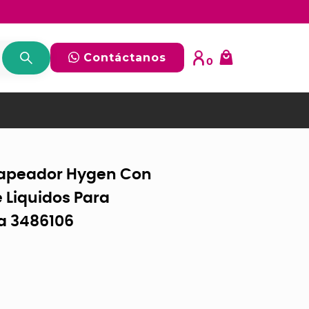
Contáctanos
0
apeador Hygen Con
 Liquidos Para
na 3486106