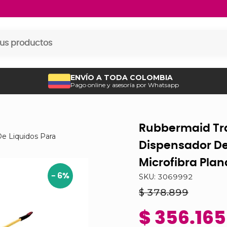
ENVÍO A TODA COLOMBIA
Pago online y asesoría por Whatsapp
Rubbermaid Tr
e Liquidos Para
Dispensador De
Microfibra Pla
-
6
%
SKU:
3069992
$ 378.899
$ 356.165