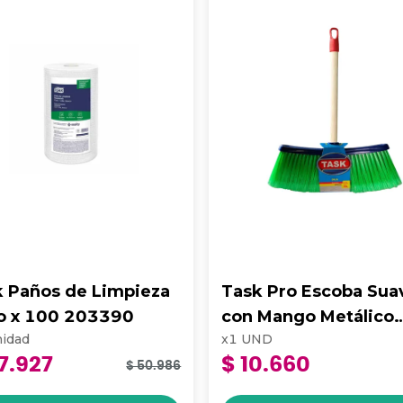
k Paños de Limpieza
Task Pro Escoba Sua
lo x 100 203390
con Mango Metálico
idad
x
1
UND
Super Dalia
7.927
$ 10.660
$ 50.986