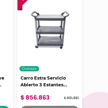
Oversize
Oversize
ve
Carro Estra Servicio
Carro E
Abierto 3 Estantes
De Uso 
x
1
Unidad
Mediano Gris
Negro
$ 856.863
$ 1.16
$ 901.961