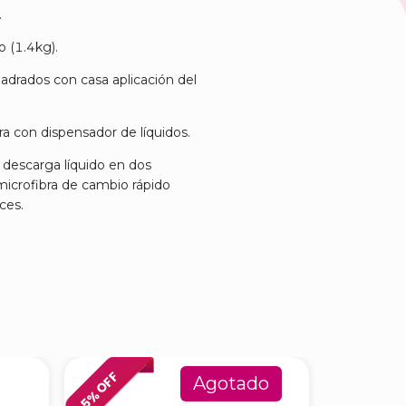
.
 (1.4kg).
adrados con casa aplicación del
ra con dispensador de líquidos.
 descarga líquido en dos
microfibra de cambio rápido
ces.
% OFF
% OFF
Agotado
5
6