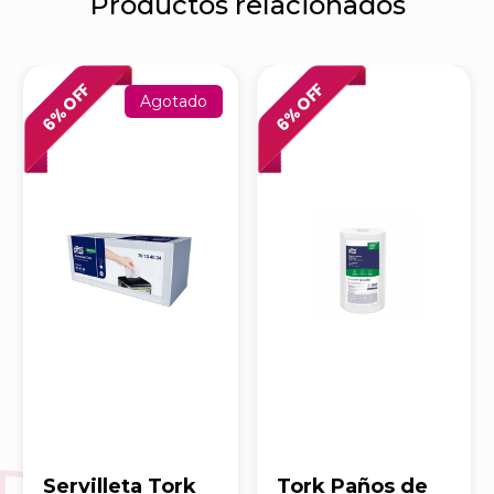
Productos relacionados
% OFF
% OFF
Agotado
6
6
Servilleta Tork
Tork Paños de