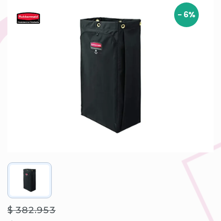
-
6
%
$ 382.953