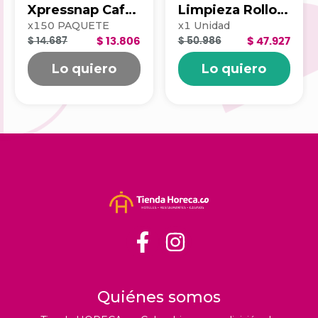
Xpressnap Cafe
Limpieza Rollo x
500hj Blanca
100 203390
x
150
PAQUETE
x
1
Unidad
202223
$ 14.687
$ 13.806
$ 50.986
$ 47.927
Lo quiero
Lo quiero
Quiénes somos