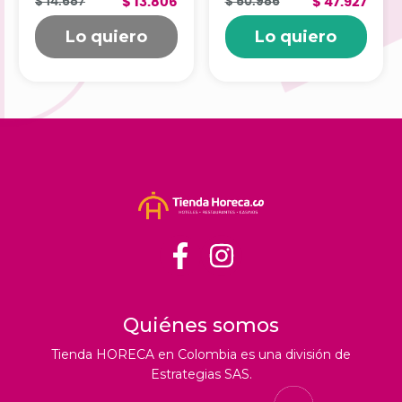
202223
$ 14.687
$ 13.806
$ 50.986
$ 47.927
Lo quiero
Lo quiero
Quiénes somos
Tienda HORECA en Colombia es una división de
Estrategias SAS.