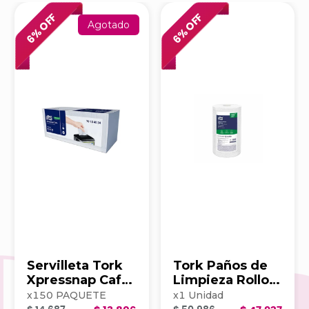
% OFF
% OFF
Agotado
6
6
Servilleta Tork
Tork Paños de
Xpressnap Cafe
Limpieza Rollo x
500hj Blanca
100 203390
x
150
PAQUETE
x
1
Unidad