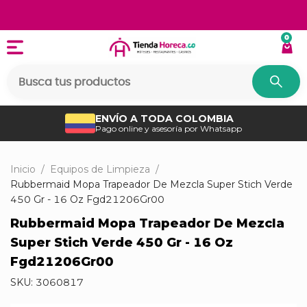
0
ENVÍO A TODA COLOMBIA
Pago online y asesoría por Whatsapp
Inicio
/
Equipos de Limpieza
/
Rubbermaid Mopa Trapeador De Mezcla Super Stich Verde
450 Gr - 16 Oz Fgd21206Gr00
Rubbermaid Mopa Trapeador De Mezcla
Super Stich Verde 450 Gr - 16 Oz
Fgd21206Gr00
SKU:
3060817