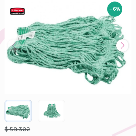
-
6
%
$ 58.302