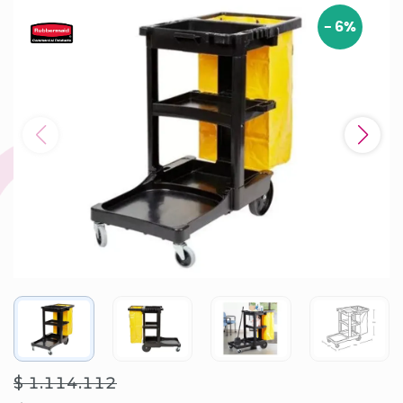
-
6
%
$ 1.114.112