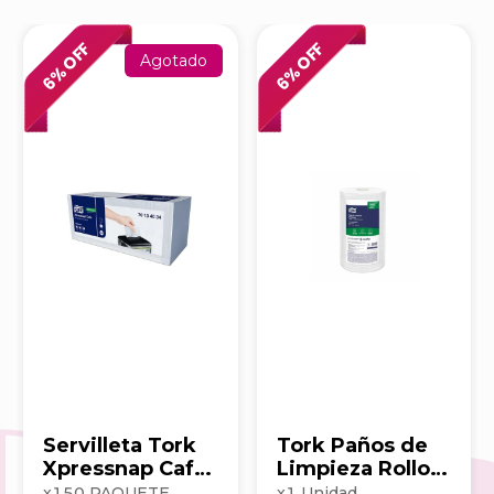
% OFF
% OFF
Agotado
6
6
Servilleta Tork
Tork Paños de
Xpressnap Cafe
Limpieza Rollo x
500hj Blanca
100 203390
x
150
PAQUETE
x
1
Unidad