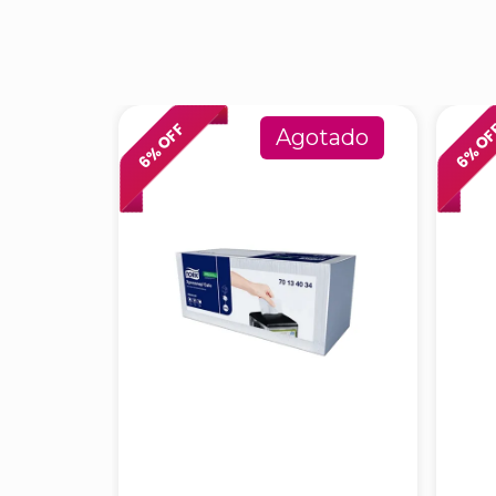
% OFF
% O
Agotado
6
6