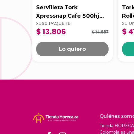
Servilleta Tork
Tor
Xpressnap Cafe 500hj
Rol
x
150
PAQUETE
x
1
Un
Blanca 202223
$ 13.806
$ 4
$ 14.687
Lo quiero
Quiénes som
Tienda HORECA
Colombia es una 