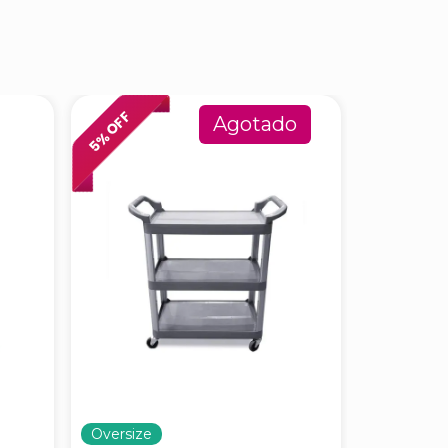
% OFF
% OFF
Agotado
5
6
Oversize
Oversize