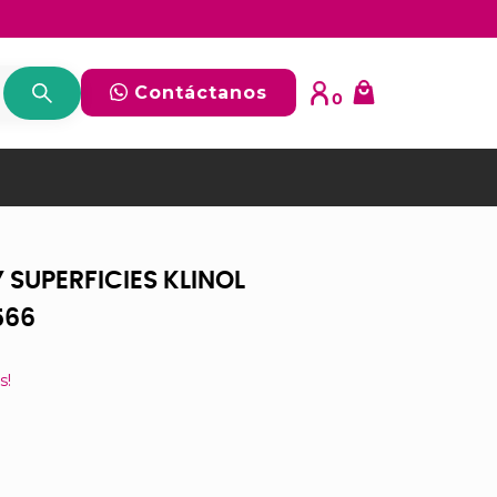
Contáctanos
0
Y SUPERFICIES KLINOL
566
s!