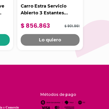
ve
Carro Estra Servicio
Carro E
Abierto 3 Estantes
De Uso 
x
1
Unidad
Mediano Gris
Negro
$ 856.863
$ 1.16
$ 901.961
Lo quiero
Métodos de pago