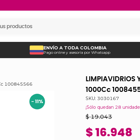
ENVÍO A TODA COLOMBIA
Pago online y asesoría por Whatsapp
LIMPIAVIDRIOS 
Cc 100845566
1000Cc 100845
SKU:
3030167
-
11
%
¡Sólo quedan
28
unidade
$ 19.043
$ 16.948