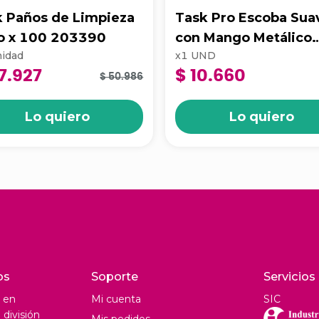
k Paños de Limpieza
Task Pro Escoba Sua
lo x 100 203390
con Mango Metálico
idad
x
1
UND
Super Dalia
7.927
$ 10.660
$ 50.986
Lo quiero
Lo quiero
os
Soporte
Servicios
 en
Mi cuenta
SIC
división