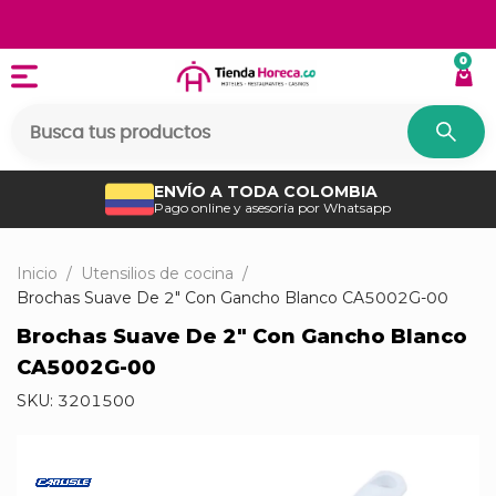
0
ENVÍO A TODA COLOMBIA
Pago online y asesoría por Whatsapp
Inicio
/
Utensilios de cocina
/
Brochas Suave De 2" Con Gancho Blanco CA5002G-00
Brochas Suave De 2" Con Gancho Blanco
CA5002G-00
SKU:
3201500