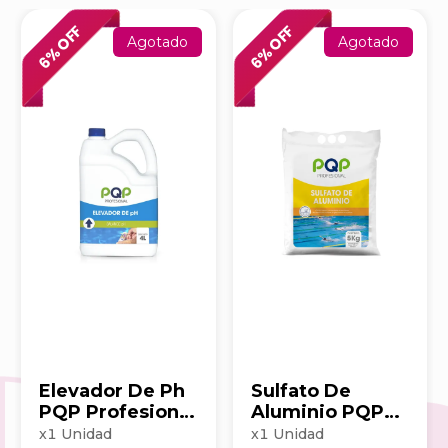
% OFF
% OFF
Agotado
Agotado
6
6
Elevador De Ph
Sulfato De
PQP Profesional
Aluminio PQP
x 4 Litros
Profesional 5Kg
x
1
Unidad
x
1
Unidad