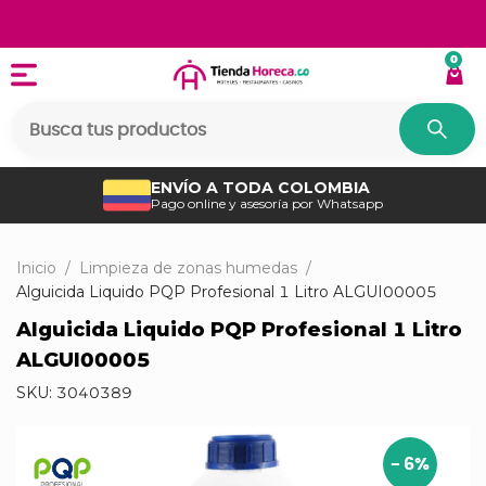
0
ENVÍO A TODA COLOMBIA
Pago online y asesoría por Whatsapp
Inicio
/
Limpieza de zonas humedas
/
Alguicida Liquido PQP Profesional 1 Litro ALGUI00005
Alguicida Liquido PQP Profesional 1 Litro
ALGUI00005
SKU:
3040389
-
6
%