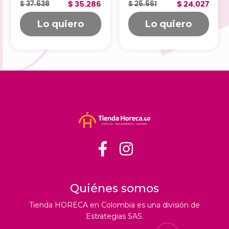
SULFA00008
$ 37.538
$ 35.286
$ 25.561
$ 24.027
Lo quiero
Lo quiero
Quiénes somos
Tienda HORECA en Colombia es una división de
Estrategias SAS.