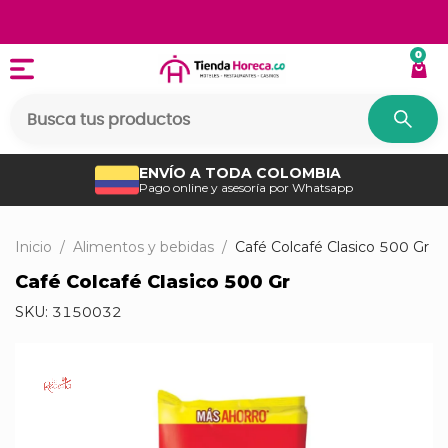
0
ENVÍO A TODA COLOMBIA
Pago online y asesoría por Whatsapp
Inicio
/
Alimentos y bebidas
/
Café Colcafé Clasico 500 Gr
Café Colcafé Clasico 500 Gr
SKU:
3150032