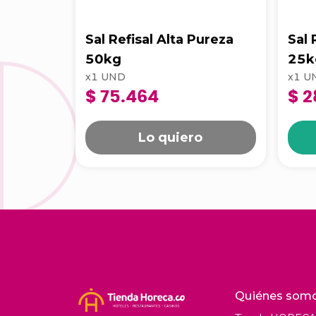
Sal Refisal Alta Pureza
Sal 
50kg
25k
x
1
UND
x
1
U
$ 75.464
$ 2
Lo quiero
Quiénes som