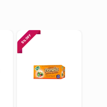
% OFF
5