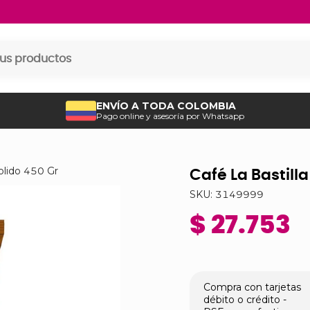
ENVÍO A TODA COLOMBIA
Pago online y asesoría por Whatsapp
olido 450 Gr
Café La Bastill
SKU:
3149999
$ 27.753
Compra con tarjetas
débito o crédito -