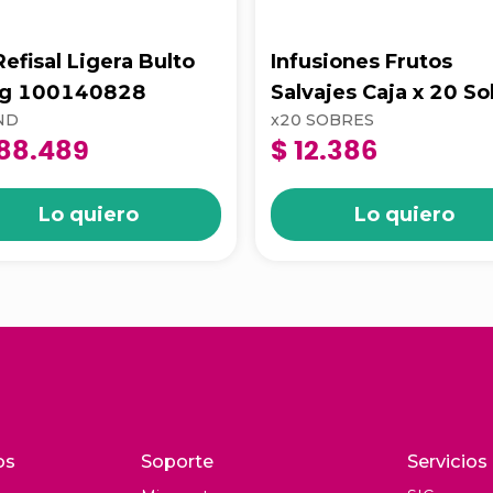
Refisal Ligera Bulto
Infusiones Frutos
g 100140828
Salvajes Caja x 20 S
ND
x
20
SOBRES
88.489
$ 12.386
Lo quiero
Lo quiero
os
Soporte
Servicios