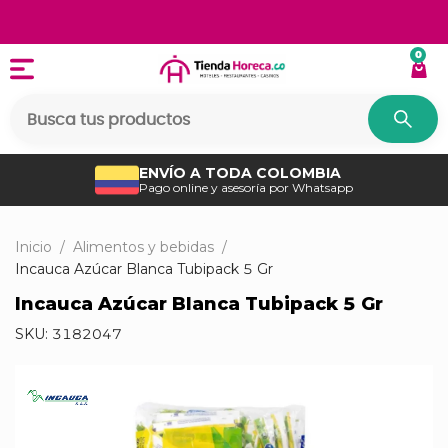
0
ENVÍO A TODA COLOMBIA
Pago online y asesoría por Whatsapp
Inicio
/
Alimentos y bebidas
/
Incauca Azúcar Blanca Tubipack 5 Gr
Incauca Azúcar Blanca Tubipack 5 Gr
SKU:
3182047