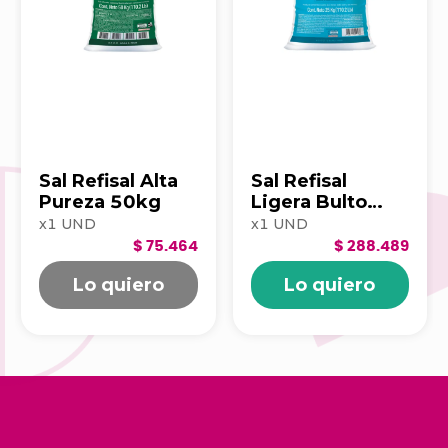
Sal Refisal Alta
Sal Refisal
Pureza 50kg
Ligera Bulto
25kg
x
1
UND
x
1
UND
100140828
$ 75.464
$ 288.489
Lo quiero
Lo quiero