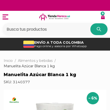
0
ENVÍO A TODA COLOMBIA
Pago online y asesoría por Whatsapp
Inicio
/
Alimentos y bebidas
/
Manuelita Azúcar Blanca 1 kg
Manuelita Azúcar Blanca 1 kg
SKU:
3140377
-
6
%