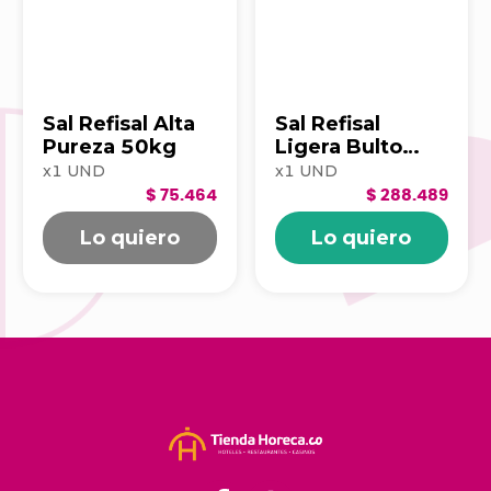
Sal Refisal Alta
Sal Refisal
Pureza 50kg
Ligera Bulto
25kg
x
1
UND
x
1
UND
100140828
$ 75.464
$ 288.489
Lo quiero
Lo quiero