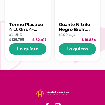
Termo Plastico
Guante Nitrilo
4 Lt Gris 4-
Negro Biofit
1047797
Talla M X100
x
1
UND
x
100
caja
Unds 3011151
$ 126.795
$ 82.417
$ 19.834
Lo quiero
Lo quiero