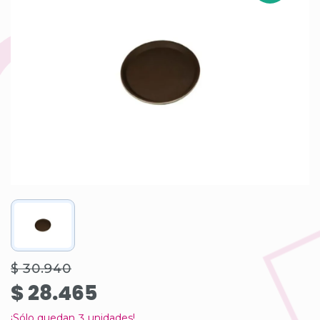
$ 30.940
$ 28.465
¡Sólo quedan
3
unidades!