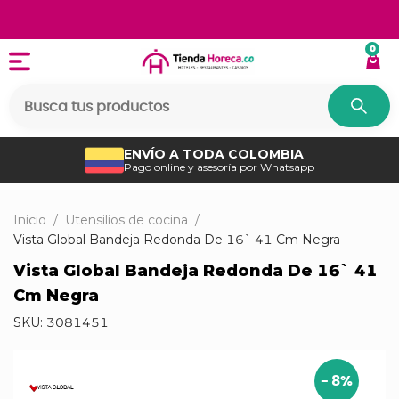
0
ENVÍO A TODA COLOMBIA
Pago online y asesoría por Whatsapp
Inicio
/
Utensilios de cocina
/
Vista Global Bandeja Redonda De 16` 41 Cm Negra
Vista Global Bandeja Redonda De 16` 41
Cm Negra
SKU:
3081451
-
8
%