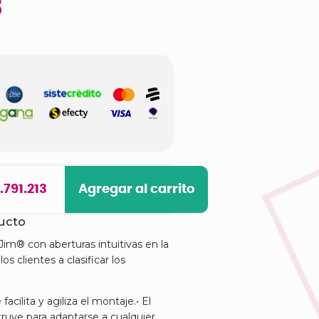
3
1.791.213
Agregar al carrito
ducto
Jim® con aberturas intuitivas en la
os clientes a clasificar los
acilita y agiliza el montaje.• El
ruye para adaptarse a cualquier