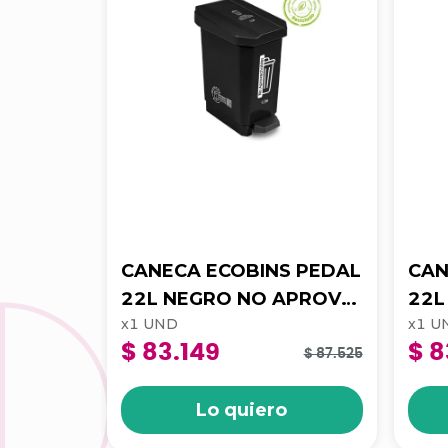
CANECA ECOBINS PEDAL
CAN
22L NEGRO NO APROV
22L ROJO RIESG
x
1
UND
x
1
U
4-1050174
BIO
$ 83.149
$ 8
105
$ 87.525
Lo quiero