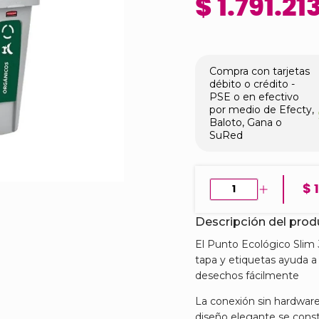
$ 1.791.21
Compra con tarjetas
débito o crédito -
PSE o en efectivo
por medio de Efecty,
Baloto, Gana o
SuRed
$ 
Descripción del pro
El Punto Ecológico Slim 
tapa y etiquetas ayuda a l
desechos fácilmente
La conexión sin hardware f
diseño elegante se const