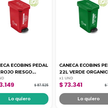
ECA ECOBINS PEDAL
CANECA ECOBINS P
O
22L VERDE ORGANI
ND
x
1
UND
LOGICO APROV 4-
APROV 4-1050172
3.149
$ 73.341
0173
$ 87.525
$ 
Lo quiero
Lo quiero