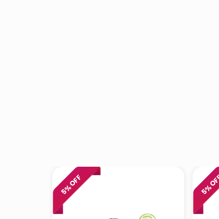
% OFF
% O
5
5