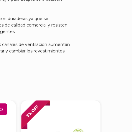
 son duraderas ya que se
s de calidad comercial y resisten
igentes.
os canales de ventilación aumentan
rar y cambiar los revestimientos.
% OFF
% OFF
o
5
6