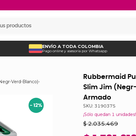
ENVÍO A TODA COLOMBIA
Pago online y asesoría por Whatsapp
Rubbermaid Pun
Negr-Verd-Blanco)-
Slim Jim (Negr
Armado
-
12
%
SKU:
3190375
¡Sólo quedan
1
unidades!
$ 2.035.469