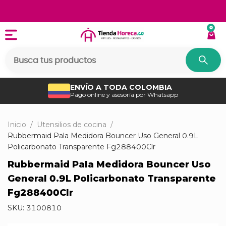
0
ENVÍO A TODA COLOMBIA
Pago online y asesoría por Whatsapp
Inicio
/
Utensilios de cocina
/
Rubbermaid Pala Medidora Bouncer Uso General 0.9L
Policarbonato Transparente Fg288400Clr
Rubbermaid Pala Medidora Bouncer Uso
General 0.9L Policarbonato Transparente
Fg288400Clr
SKU:
3100810