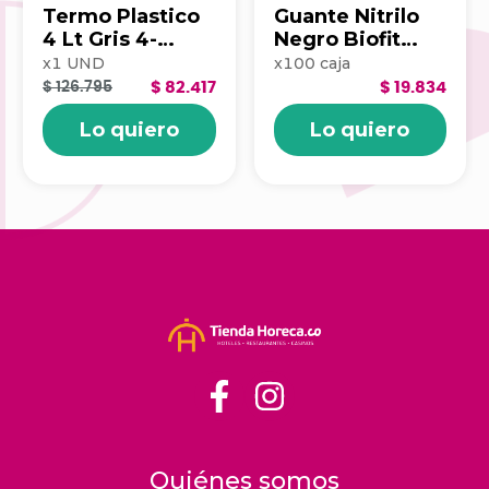
Termo Plastico
Guante Nitrilo
4 Lt Gris 4-
Negro Biofit
1047797
Talla M X100
x
1
UND
x
100
caja
Unds 3011151
$ 126.795
$ 82.417
$ 19.834
Lo quiero
Lo quiero
Quiénes somos