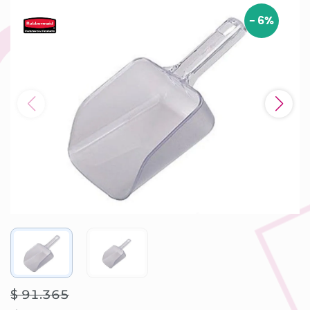
-
6
%
$ 91.365