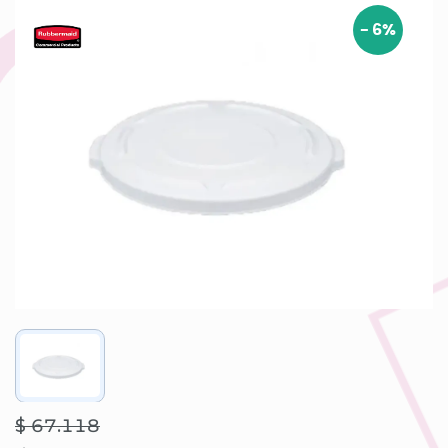
-
6
%
$ 67.118