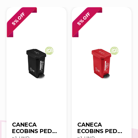
% OFF
% OFF
5
5
CANECA
CANECA
ECOBINS PEDAL
ECOBINS PEDAL
22L NEGRO NO
22L ROJO