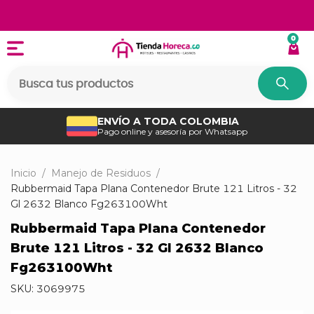
0
ENVÍO A TODA COLOMBIA
Pago online y asesoría por Whatsapp
Inicio
/
Manejo de Residuos
/
Rubbermaid Tapa Plana Contenedor Brute 121 Litros - 32
Gl 2632 Blanco Fg263100Wht
Rubbermaid Tapa Plana Contenedor
Brute 121 Litros - 32 Gl 2632 Blanco
Fg263100Wht
SKU:
3069975